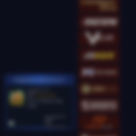
PEMENANG MESIN SLOT
manda12****5
IDR
26,580,400.00
Gates of Olympus Super
Scatter
kingcha****t
IDR
18,081,000.00
Gates of