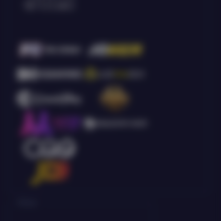
Poker