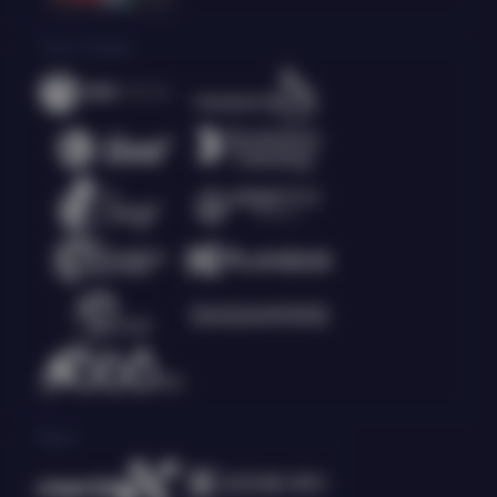
Live Casino
Race