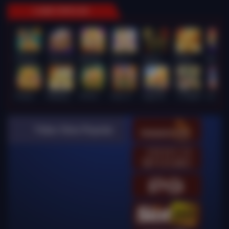
GAME POPULER
Wukong - Black Scatter
Super Ace
Mahjong Legend
Lucky Twins Wilds
Wanted Dead or a Wild
FORTUNE GARUDA 500
Ma
Fortune Gems 500
Mahjong Ways
JUNGLE BANG BANG
Gates of Gatot Kaca
Sugar Bang Bang 2
Le Bandit
Lu
Video Slots Popular